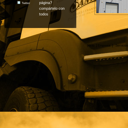
página?
Twitter
compártelo con
todos
|
|
Inicio
Empresa
Servicio