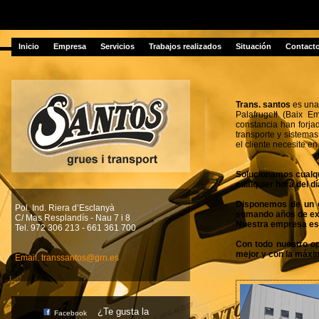
Inicio
Empresa
Servicios
Trabajos realizados
Situación
Contact
Trans. santos
es una
Palafrugell (Baix 
constancia han forja
transporte y sistema
el cliente necesite e
Solucionamos cualqu
cualquier hora del dí
Disponemos de un g
Pol. Ind. Riera d’Esclanyà
sumando años de expe
C/ Mas Resplandí­s - Nau 7 i 8
Nuestra empresa est
Tel. 972 306 213 - 661 361 700
Con todo nuestro op
mejor y con la máxim
Email. transsantos@grn.es
¿Te gusta la
Facebook